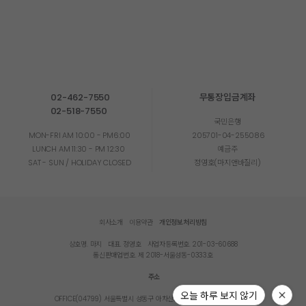
02-462-7550
무통장입금계좌
02-518-7550
국민은행
MON-FRI AM 10:00 - PM6:00
205701-04-255086
LUNCH AM 11:30 - PM 12:30
예금주
SAT - SUN / HOLIDAY CLOSED
정영호(마지앤바질리)
회사소개
이용약관
개인정보처리방침
상호명. 마지
대표. 정영호
사업자등록번호. 201-03-60688
통신판매업번호. 제 2018-서울성동-0333호
주소
OFFICE(04799) 서울특별시 성동구 아차산로11가길 35, 2층(성수동2가)