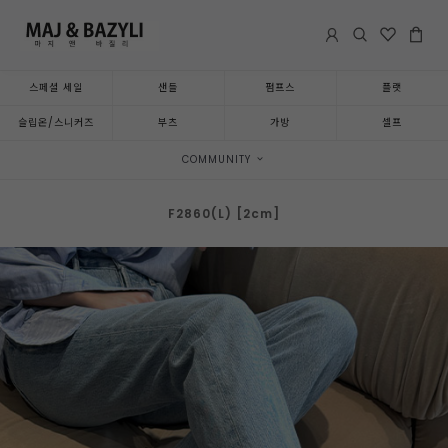
스페셜 세일
샌들
펌프스
플랫
슬립온/스니커즈
부츠
가방
셀프
COMMUNITY
F2860(L) [2cm]