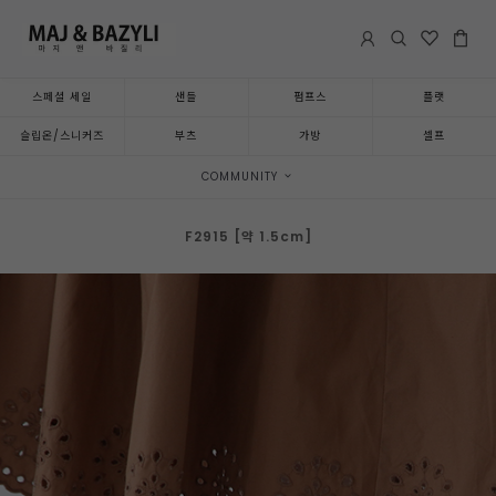
스페셜 세일
샌들
펌프스
플랫
슬립온/스니커즈
부츠
가방
셀프
COMMUNITY
F2915 [약 1.5cm]