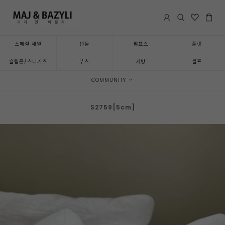
스페셜 세일
샌들
펌프스
플랫
슬립온/스니커즈
부츠
가방
셀프
COMMUNITY
S2759[5cm]