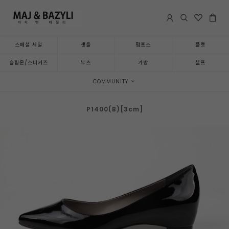
스페셜 세일
샌들
펌프스
플랫
슬립온/스니커즈
부츠
가방
셀프
COMMUNITY
P1400(B)[3cm]