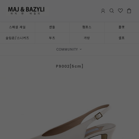
스페셜 세일
샌들
펌프스
플랫
슬립온/스니커즈
부츠
가방
셀프
COMMUNITY
P9002[5cm]