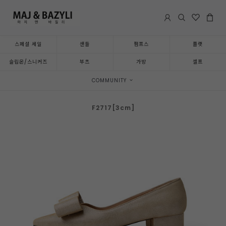
스페셜 세일
샌들
펌프스
플랫
슬립온/스니커즈
부츠
가방
셀프
COMMUNITY
F2717[3cm]