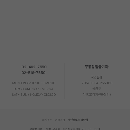
02-462-7550
무통장입금계좌
02-518-7550
국민은행
MON-FRI AM 10:00 - PM6:00
205701-04-255086
LUNCH AM 11:30 - PM 12:30
예금주
SAT - SUN / HOLIDAY CLOSED
정영호(마지앤바질리)
회사소개
이용약관
개인정보처리방침
상호명. 마지
대표. 정영호
사업자등록번호. 201-03-60688